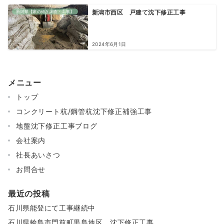
新潟県【家の傾き調査・工事】
新潟市西区 戸建て沈下修正工事
2024年6月1日
メニュー
トップ
コンクリート杭/鋼管杭沈下修正補強工事
地盤沈下修正工事ブログ
会社案内
社長あいさつ
お問合せ
最近の投稿
石川県能登にて工事継続中
石川県輪島市門前町黒島地区 沈下修正工事