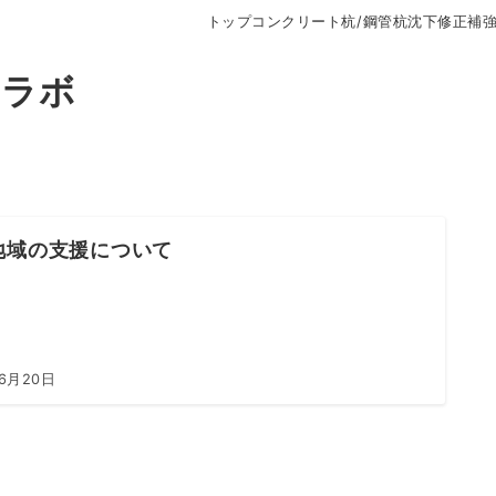
トップ
コンクリート杭/鋼管杭沈下修正補
トラボ
地域の支援について
年6月20日