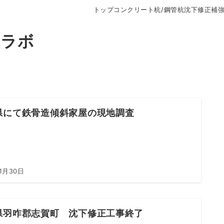
トップ
コンクリート杭/鋼管杭沈下修正補
トラボ
県にて鉄骨造傾斜家屋の現地調査
1月30日
県羽咋郡志賀町 沈下修正工事終了